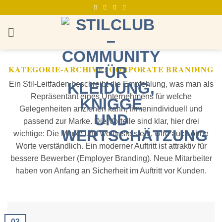
Zum
Inhalt
springen
KATEGORIE-ARCHIVE:
CORPORATE BRANDING
Ein Stil-Leitfaden beschreibt die Empfehlung, was man als
Repräsentant eines Unternehmens für welche
Gelegenheiten anziehen kann, firmenindividuell und
passend zur Marke. Die Vorteile sind klar, hier drei
wichtige: Die Marke und wofür sie steht, wird auch ohne
Worte verständlich. Ein moderner Auftritt ist attraktiv für
bessere Bewerber (Employer Branding). Neue Mitarbeiter
haben von Anfang an Sicherheit im Auftritt vor Kunden.
03