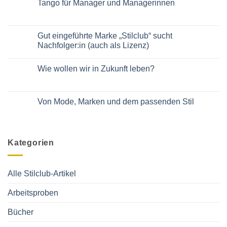
Tango für Manager und Managerinnen
zu
Mehr
Keine
Rock
Kommentare
auf
zu
der
Tango
Gut eingeführte Marke „Stilclub“ sucht
Bühne!
für
Im
Nachfolger:in (auch als Lizenz)
Manager
Podcast
und
von
Keine
Managerinnen
Daniela
Kommentare
Wie wollen wir in Zukunft leben?
Bublitz
zu
Gut
Keine
eingeführte
Kommentare
Marke
zu
„Stilclub“
Wie
Von Mode, Marken und dem passenden Stil
sucht
wollen
Nachfolger:in
wir
Keine
(auch
in
Kommentare
als
Zukunft
zu
Lizenz)
leben?
Von
Mode,
Kategorien
Marken
und
dem
passenden
Stil
Alle Stilclub-Artikel
Arbeitsproben
Bücher