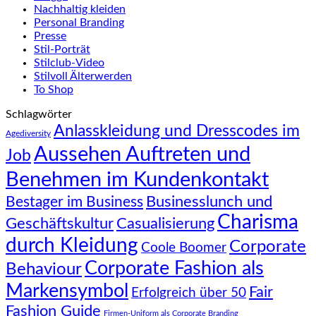
Nachhaltig kleiden
Personal Branding
Presse
Stil-Porträt
Stilclub-Video
Stilvoll Älterwerden
To Shop
Schlagwörter
Anlasskleidung und Dresscodes im
Agediversity
Aussehen Auftreten und
Job
Benehmen im Kundenkontakt
Businesslunch und
Bestager im Business
Charisma
Geschäftskultur
Casualisierung
durch Kleidung
Corporate
Coole Boomer
Corporate Fashion als
Behaviour
Markensymbol
Fair
Erfolgreich über 50
Fashion Guide
Firmen-Uniform als Corporate Branding