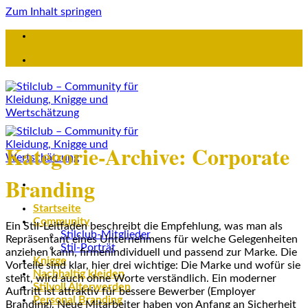
Zum Inhalt springen
Kategorie-Archive:
Corporate
Branding
Startseite
Community
Ein Stil-Leitfaden beschreibt die Empfehlung, was man als
Stilclub-Mitglieder
Repräsentant eines Unternehmens für welche Gelegenheiten
Stil-Porträt
anziehen kann, firmenindividuell und passend zur Marke. Die
Knigge
Vorteile sind klar, hier drei wichtige: Die Marke und wofür sie
Nachhaltig kleiden
steht, wird auch ohne Worte verständlich. Ein moderner
Stilvoll Älterwerden
Auftritt ist attraktiv für bessere Bewerber (Employer
Personal Branding
Branding). Neue Mitarbeiter haben von Anfang an Sicherheit