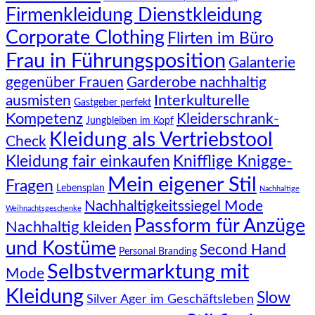
Firmenkleidung Dienstkleidung
Corporate Clothing
Flirten im Büro
Frau in Führungsposition
Galanterie
gegenüber Frauen
Garderobe nachhaltig
Interkulturelle
ausmisten
Gastgeber perfekt
Kompetenz
Kleiderschrank-
Jungbleiben im Kopf
Kleidung als Vertriebstool
Check
Knifflige Knigge-
Kleidung fair einkaufen
Mein eigener Stil
Fragen
Lebensplan
Nachhaltige
Nachhaltigkeitssiegel Mode
Weihnachtsgeschenke
Passform für Anzüge
Nachhaltig kleiden
und Kostüme
Second Hand
Personal Branding
Selbstvermarktung mit
Mode
Kleidung
Slow
Silver Ager im Geschäftsleben