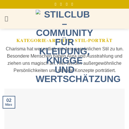
Zum
Inhalt
springen
KATEGORIE-ARCHIVE:
STIL-PORTRÄT
Charisma hat wesentlich mit dem persönlichen Stil zu tun.
Besondere Menschen haben Aura und Ausstrahlung und
ziehen uns magisch an. Hier werden außergewöhnliche
Persönlichkeiten und stilvolle Konzepte porträtiert.
02
März