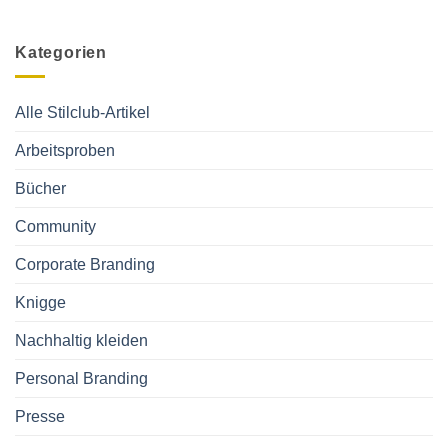
in
Kommentare
als
Zukunft
zu
Lizenz)
leben?
Von
Mode,
Kategorien
Marken
und
dem
passenden
Stil
Alle Stilclub-Artikel
Arbeitsproben
Bücher
Community
Corporate Branding
Knigge
Nachhaltig kleiden
Personal Branding
Presse