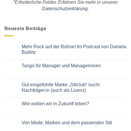
*Erforderliche Felder. Erfahren Sie mehr in unserer
Datenschutzerklärung
.
Neueste Beiträge
Mehr Rock auf der Bühne! Im Podcast von Daniela
Bublitz
Keine
Kommentare
Tango für Manager und Managerinnen
zu
Mehr
Keine
Rock
Kommentare
auf
zu
der
Tango
Gut eingeführte Marke „Stilclub“ sucht
Bühne!
für
Im
Nachfolger:in (auch als Lizenz)
Manager
Podcast
und
von
Keine
Managerinnen
Daniela
Kommentare
Wie wollen wir in Zukunft leben?
Bublitz
zu
Gut
Keine
eingeführte
Kommentare
Marke
zu
„Stilclub“
Wie
Von Mode, Marken und dem passenden Stil
sucht
wollen
Nachfolger:in
wir
Keine
(auch