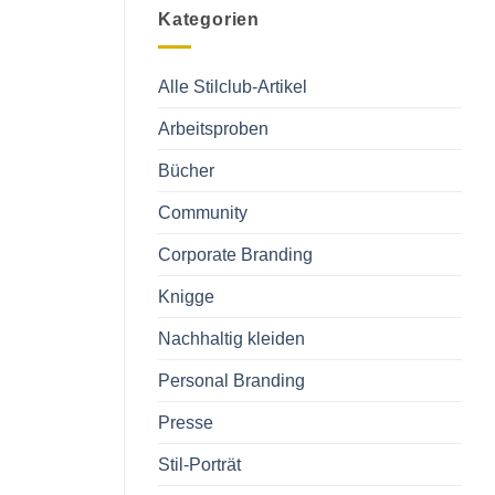
Zukunft
zu
leben?
Von
Kategorien
Mode,
Marken
und
dem
Alle Stilclub-Artikel
passenden
Stil
Arbeitsproben
Bücher
Community
Corporate Branding
Knigge
Nachhaltig kleiden
Personal Branding
Presse
Stil-Porträt