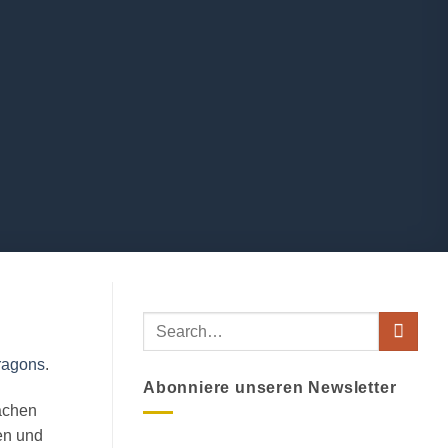
ragons
.
Abonniere unseren Newsletter
achen
en und