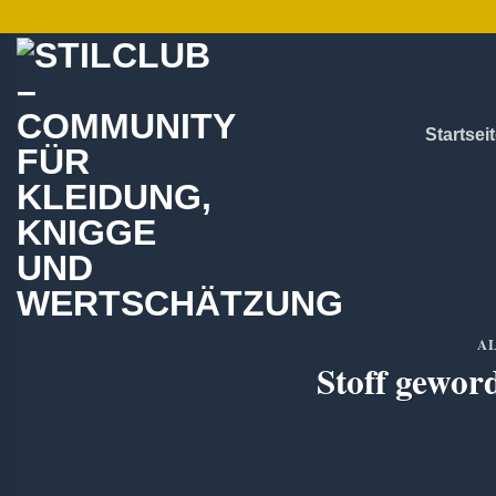
Zum
Inhalt
springen
Startsei
A
Stoff gewor