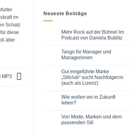
furter
Neueste Beiträge
skraft im
gen Schatz
Mehr Rock auf der Bühne! Im
 für diese
Podcast von Daniela Bublitz
ll älter
Keine
Kommentare
Tango für Manager und
zu
Mehr
Managerinnen
Rock
auf
Keine
der
Kommentare
Gut eingeführte Marke
Bühne!
zu
Im
Tango
it MP3
„Stilclub“ sucht Nachfolger:in
Podcast
für
(auch als Lizenz)
von
Manager
Daniela
und
Keine
Bublitz
Managerinnen
Kommentare
Wie wollen wir in Zukunft
zu
Gut
leben?
eingeführte
Marke
Keine
„Stilclub“
Kommentare
Von Mode, Marken und dem
sucht
zu
Nachfolger:in
Wie
passenden Stil
(auch
wollen
als
wir
Keine
Lizenz)
in
Kommentare