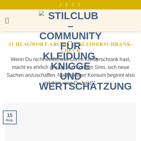
Zum
Inhalt
springen
SCHLAGWORT-ARCHIVE:
KLEIDERSCHRANK-
CHECK
Wenn Du nicht weißt, was Du im Kleiderschrank hast,
macht es ehrlich gesagt auch keinen Sinn, sich neue
Sachen anzuschaffen. Nachhaltiger Konsum beginnt also
mit dem, was Du hast …
15
Aug.