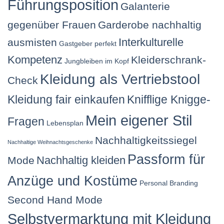
Führungsposition
Galanterie
gegenüber Frauen
Garderobe nachhaltig
Interkulturelle
ausmisten
Gastgeber perfekt
Kompetenz
Kleiderschrank-
Jungbleiben im Kopf
Kleidung als Vertriebstool
Check
Kleidung fair einkaufen
Knifflige Knigge-
Mein eigener Stil
Fragen
Lebensplan
Nachhaltigkeitssiegel
Nachhaltige Weihnachtsgeschenke
Passform für
Nachhaltig kleiden
Mode
Anzüge und Kostüme
Personal Branding
Second Hand Mode
Selbstvermarktung mit Kleidung