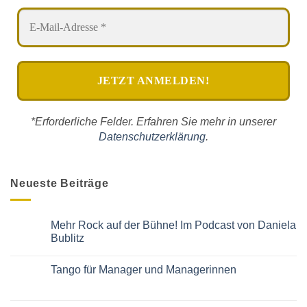
*Erforderliche Felder. Erfahren Sie mehr in unserer
Datenschutzerklärung
.
Neueste Beiträge
Mehr Rock auf der Bühne! Im Podcast von Daniela
Bublitz
Keine
Kommentare
Tango für Manager und Managerinnen
zu
Mehr
Keine
Rock
Kommentare
auf
zu
der