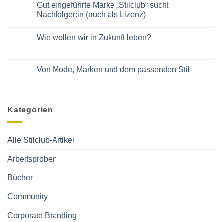
Tango
Gut eingeführte Marke „Stilclub“ sucht
Bühne!
für
Im
Nachfolger:in (auch als Lizenz)
Manager
Podcast
und
von
Keine
Managerinnen
Daniela
Kommentare
Wie wollen wir in Zukunft leben?
Bublitz
zu
Gut
Keine
eingeführte
Kommentare
Marke
zu
„Stilclub“
Wie
Von Mode, Marken und dem passenden Stil
sucht
wollen
Nachfolger:in
wir
Keine
(auch
in
Kommentare
als
Zukunft
zu
Lizenz)
leben?
Von
Mode,
Kategorien
Marken
und
dem
passenden
Stil
Alle Stilclub-Artikel
Arbeitsproben
Bücher
Community
Corporate Branding