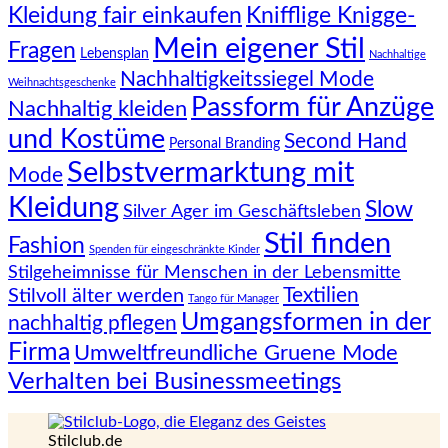
Knifflige Knigge-
Kleidung fair einkaufen
Mein eigener Stil
Fragen
Lebensplan
Nachhaltige
Nachhaltigkeitssiegel Mode
Weihnachtsgeschenke
Passform für Anzüge
Nachhaltig kleiden
und Kostüme
Second Hand
Personal Branding
Selbstvermarktung mit
Mode
Kleidung
Slow
Silver Ager im Geschäftsleben
Stil finden
Fashion
Spenden für eingeschränkte Kinder
Stilgeheimnisse für Menschen in der Lebensmitte
Textilien
Stilvoll älter werden
Tango für Manager
Umgangsformen in der
nachhaltig pflegen
Firma
Umweltfreundliche Gruene Mode
Verhalten bei Businessmeetings
Stilclub.de