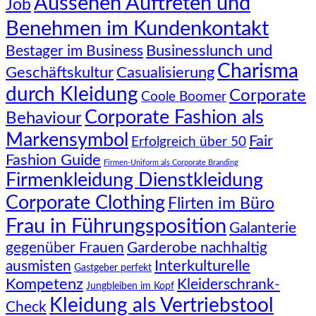
Aussehen Auftreten und
Job
Benehmen im Kundenkontakt
Businesslunch und
Bestager im Business
Charisma
Geschäftskultur
Casualisierung
durch Kleidung
Corporate
Coole Boomer
Corporate Fashion als
Behaviour
Markensymbol
Fair
Erfolgreich über 50
Fashion Guide
Firmen-Uniform als Corporate Branding
Firmenkleidung Dienstkleidung
Corporate Clothing
Flirten im Büro
Frau in Führungsposition
Galanterie
gegenüber Frauen
Garderobe nachhaltig
Interkulturelle
ausmisten
Gastgeber perfekt
Kompetenz
Kleiderschrank-
Jungbleiben im Kopf
Kleidung als Vertriebstool
Check