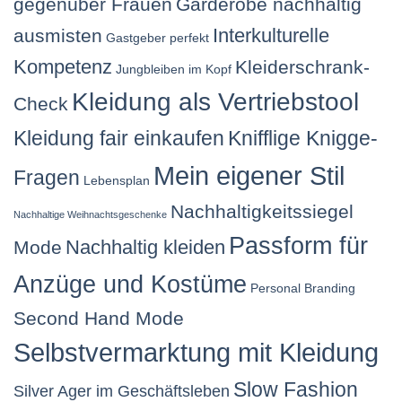
gegenüber Frauen
Garderobe nachhaltig
Interkulturelle
ausmisten
Gastgeber perfekt
Kompetenz
Kleiderschrank-
Jungbleiben im Kopf
Kleidung als Vertriebstool
Check
Kleidung fair einkaufen
Knifflige Knigge-
Mein eigener Stil
Fragen
Lebensplan
Nachhaltigkeitssiegel
Nachhaltige Weihnachtsgeschenke
Passform für
Nachhaltig kleiden
Mode
Anzüge und Kostüme
Personal Branding
Second Hand Mode
Selbstvermarktung mit Kleidung
Slow Fashion
Silver Ager im Geschäftsleben