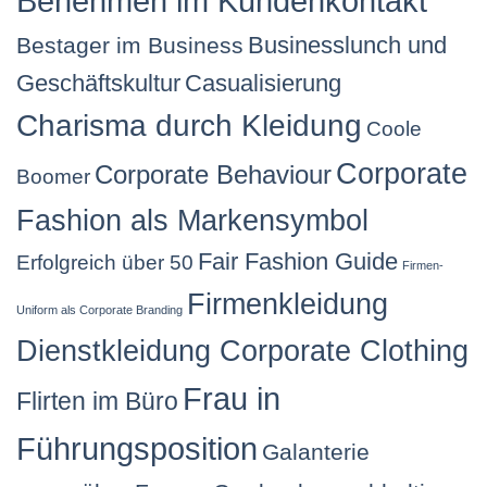
Benehmen im Kundenkontakt
Businesslunch und
Bestager im Business
Geschäftskultur
Casualisierung
Charisma durch Kleidung
Coole
Corporate
Corporate Behaviour
Boomer
Fashion als Markensymbol
Fair Fashion Guide
Erfolgreich über 50
Firmen-
Firmenkleidung
Uniform als Corporate Branding
Dienstkleidung Corporate Clothing
Frau in
Flirten im Büro
Führungsposition
Galanterie