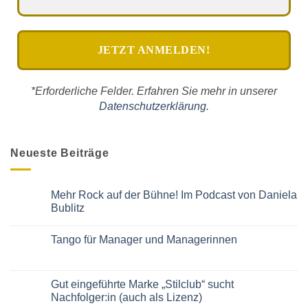
*Erforderliche Felder. Erfahren Sie mehr in unserer
Datenschutzerklärung
.
Neueste Beiträge
Mehr Rock auf der Bühne! Im Podcast von Daniela
Bublitz
Keine
Kommentare
Tango für Manager und Managerinnen
zu
Mehr
Keine
Rock
Kommentare
auf
zu
der
Tango
Gut eingeführte Marke „Stilclub“ sucht
Bühne!
für
Im
Nachfolger:in (auch als Lizenz)
Manager
Podcast
und