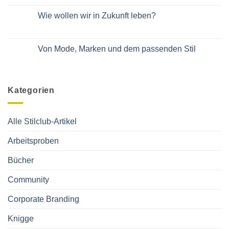
von
Keine
Managerinnen
Daniela
Kommentare
Wie wollen wir in Zukunft leben?
Bublitz
zu
Gut
Keine
eingeführte
Kommentare
Marke
zu
„Stilclub“
Wie
Von Mode, Marken und dem passenden Stil
sucht
wollen
Nachfolger:in
wir
Keine
(auch
in
Kommentare
als
Zukunft
zu
Lizenz)
leben?
Von
Mode,
Kategorien
Marken
und
dem
passenden
Stil
Alle Stilclub-Artikel
Arbeitsproben
Bücher
Community
Corporate Branding
Knigge