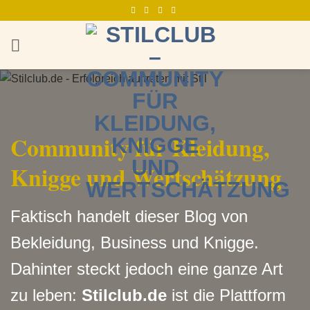
Zum
Inhalt
springen
Community für Kleidung,
Knigge und Wertschätzung
Faktisch handelt dieser Blog von
Bekleidung, Business und Knigge.
Dahinter steckt jedoch eine ganze Art
zu leben:
Stilclub.de
ist die Plattform