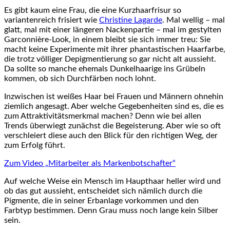
Es gibt kaum eine Frau, die eine Kurzhaarfrisur so
variantenreich frisiert wie
Christine Lagarde
. Mal wellig – mal
glatt, mal mit einer längeren Nackenpartie – mal im gestylten
Garconnière-Look, in einem bleibt sie sich immer treu: Sie
macht keine Experimente mit ihrer phantastischen Haarfarbe,
die trotz völliger Depigmentierung so gar nicht alt aussieht.
Da sollte so manche ehemals Dunkelhaarige ins Grübeln
kommen, ob sich Durchfärben noch lohnt.
Inzwischen ist weißes Haar bei Frauen und Männern ohnehin
ziemlich angesagt. Aber welche Gegebenheiten sind es, die es
zum Attraktivitätsmerkmal machen? Denn wie bei allen
Trends überwiegt zunächst die Begeisterung. Aber wie so oft
verschleiert diese auch den Blick für den richtigen Weg, der
zum Erfolg führt.
Zum Video „Mitarbeiter als Markenbotschafter“
Auf welche Weise ein Mensch im Haupthaar heller wird und
ob das gut aussieht, entscheidet sich nämlich durch die
Pigmente, die in seiner Erbanlage vorkommen und den
Farbtyp bestimmen. Denn Grau muss noch lange kein Silber
sein.