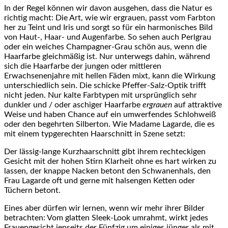
In der Regel können wir davon ausgehen, dass die Natur es
richtig macht: Die Art, wie wir ergrauen, passt vom Farbton
her zu Teint und Iris und sorgt so für ein harmonisches Bild
von Haut-, Haar- und Augenfarbe. So sehen auch Perlgrau
oder ein weiches Champagner-Grau schön aus, wenn die
Haarfarbe gleichmäßig ist. Nur unterwegs dahin, während
sich die Haarfarbe der jungen oder mittleren
Erwachsenenjahre mit hellen Fäden mixt, kann die Wirkung
unterschiedlich sein. Die schicke Pfeffer-Salz-Optik trifft
nicht jeden. Nur kalte Farbtypen mit ursprünglich sehr
dunkler und / oder aschiger Haarfarbe
ergrauen
auf attraktive
Weise und haben Chance auf ein umwerfendes Schlohweiß
oder den begehrten Silberton. Wie Madame Lagarde, die es
mit einem typgerechten Haarschnitt in Szene setzt:
Der lässig-lange Kurzhaarschnitt gibt ihrem rechteckigen
Gesicht mit der hohen Stirn Klarheit ohne es hart wirken zu
lassen, der knappe Nacken betont den Schwanenhals, den
Frau Lagarde oft und gerne mit halsengen Ketten oder
Tüchern betont.
Eines aber dürfen wir lernen, wenn wir mehr ihrer Bilder
betrachten: Vom glatten Sleek-Look umrahmt, wirkt jedes
Frauengesicht jenseits der Fünfzig um einiges jünger als mit