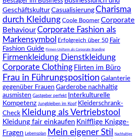
Businesslunch und
Bestager im Business
Charisma
Geschäftskultur
Casualisierung
durch Kleidung
Corporate
Coole Boomer
Corporate Fashion als
Behaviour
Markensymbol
Fair
Erfolgreich über 50
Fashion Guide
Firmen-Uniform als Corporate Branding
Firmenkleidung Dienstkleidung
Corporate Clothing
Flirten im Büro
Frau in Führungsposition
Galanterie
gegenüber Frauen
Garderobe nachhaltig
Interkulturelle
ausmisten
Gastgeber perfekt
Kompetenz
Kleiderschrank-
Jungbleiben im Kopf
Kleidung als Vertriebstool
Check
Knifflige Knigge-
Kleidung fair einkaufen
Mein eigener Stil
Fragen
Lebensplan
Nachhaltige