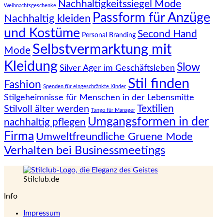
Nachhaltigkeitssiegel Mode
Weihnachtsgeschenke
Passform für Anzüge
Nachhaltig kleiden
und Kostüme
Second Hand
Personal Branding
Selbstvermarktung mit
Mode
Kleidung
Slow
Silver Ager im Geschäftsleben
Stil finden
Fashion
Spenden für eingeschränkte Kinder
Stilgeheimnisse für Menschen in der Lebensmitte
Textilien
Stilvoll älter werden
Tango für Manager
Umgangsformen in der
nachhaltig pflegen
Firma
Umweltfreundliche Gruene Mode
Verhalten bei Businessmeetings
Stilclub.de
Info
Impressum