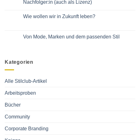
Im
Nachfolger:in (auch als Lizenz)
Manager
Podcast
und
von
Keine
Managerinnen
Daniela
Kommentare
Wie wollen wir in Zukunft leben?
Bublitz
zu
Gut
Keine
eingeführte
Kommentare
Marke
zu
„Stilclub“
Wie
Von Mode, Marken und dem passenden Stil
sucht
wollen
Nachfolger:in
wir
Keine
(auch
in
Kommentare
als
Zukunft
zu
Lizenz)
leben?
Von
Mode,
Kategorien
Marken
und
dem
passenden
Stil
Alle Stilclub-Artikel
Arbeitsproben
Bücher
Community
Corporate Branding