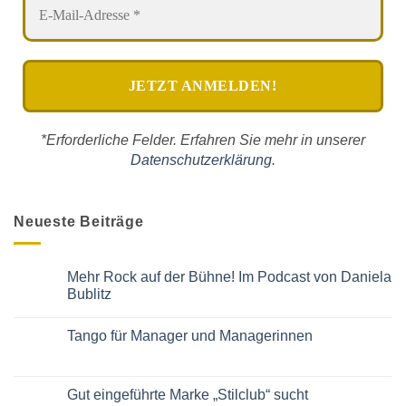
*Erforderliche Felder. Erfahren Sie mehr in unserer
Datenschutzerklärung
.
Neueste Beiträge
Mehr Rock auf der Bühne! Im Podcast von Daniela
Bublitz
Keine
Kommentare
Tango für Manager und Managerinnen
zu
Mehr
Keine
Rock
Kommentare
auf
zu
der
Tango
Gut eingeführte Marke „Stilclub“ sucht
Bühne!
für