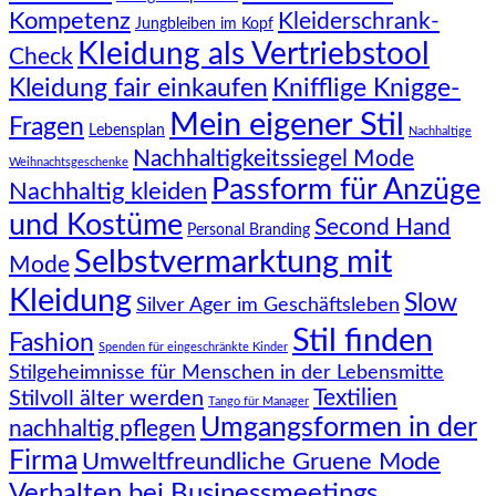
Kompetenz
Kleiderschrank-
Jungbleiben im Kopf
Kleidung als Vertriebstool
Check
Knifflige Knigge-
Kleidung fair einkaufen
Mein eigener Stil
Fragen
Lebensplan
Nachhaltige
Nachhaltigkeitssiegel Mode
Weihnachtsgeschenke
Passform für Anzüge
Nachhaltig kleiden
und Kostüme
Second Hand
Personal Branding
Selbstvermarktung mit
Mode
Kleidung
Slow
Silver Ager im Geschäftsleben
Stil finden
Fashion
Spenden für eingeschränkte Kinder
Stilgeheimnisse für Menschen in der Lebensmitte
Textilien
Stilvoll älter werden
Tango für Manager
Umgangsformen in der
nachhaltig pflegen
Firma
Umweltfreundliche Gruene Mode
Verhalten bei Businessmeetings