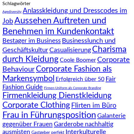
Schlagwörter
Anlasskleidung und Dresscodes im
Agediversity
Aussehen Auftreten und
Job
Benehmen im Kundenkontakt
Businesslunch und
Bestager im Business
Charisma
Geschäftskultur
Casualisierung
durch Kleidung
Corporate
Coole Boomer
Corporate Fashion als
Behaviour
Markensymbol
Fair
Erfolgreich über 50
Fashion Guide
Firmen-Uniform als Corporate Branding
Firmenkleidung Dienstkleidung
Corporate Clothing
Flirten im Büro
Frau in Führungsposition
Galanterie
gegenüber Frauen
Garderobe nachhaltig
Interkulturelle
ausmisten
Gastgeber perfekt