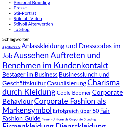
Personal Branding
Presse
Stil-Porträt
Stilclub-Video
Stilvoll Älterwerden
To Shop
Schlagwörter
Anlasskleidung und Dresscodes im
Agediversity
Aussehen Auftreten und
Job
Benehmen im Kundenkontakt
Businesslunch und
Bestager im Business
Charisma
Geschäftskultur
Casualisierung
durch Kleidung
Corporate
Coole Boomer
Corporate Fashion als
Behaviour
Markensymbol
Fair
Erfolgreich über 50
Fashion Guide
Firmen-Uniform als Corporate Branding
Firmenkleidung Dienstkleidung