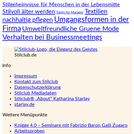
Stilgeheimnisse für Menschen in der Lebensmitte
Textilien
Stilvoll älter werden
Tango für Manager
Umgangsformen in der
nachhaltig pflegen
Firma
Umweltfreundliche Gruene Mode
Verhalten bei Businessmeetings
Stilclub.de
Info
Impressum
Kontakt zum Stilclub
Datenschutzerklärung
Stilclub Mediadaten
Stilclub® „About“ Katharina Starlay
starlay.de
Weitere Menüpunkte
Knigge 4.0 – Seminare mit Fabrizio Baron Galli Zugaro
Arbeitsproben