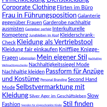
Corporate Clothing
Flirten im Büro
Frau in Führungsposition
Galanterie
gegenüber Frauen
Garderobe nachhaltig
Interkulturelle
ausmisten
Gastgeber perfekt
Kompetenz
Kleiderschrank-
Jungbleiben im Kopf
Kleidung als Vertriebstool
Check
Knifflige Knigge-
Kleidung fair einkaufen
Mein eigener Stil
Fragen
Lebensplan
Nachhaltige
Nachhaltigkeitssiegel Mode
Weihnachtsgeschenke
Passform für Anzüge
Nachhaltig kleiden
und Kostüme
Second Hand
Personal Branding
Selbstvermarktung mit
Mode
Kleidung
Slow
Silver Ager im Geschäftsleben
Stil finden
Fashion
Spenden für eingeschränkte Kinder