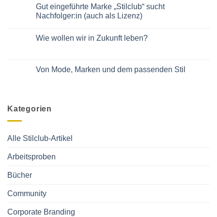
der
Tango
Gut eingeführte Marke „Stilclub“ sucht
Bühne!
für
Im
Nachfolger:in (auch als Lizenz)
Manager
Podcast
und
von
Keine
Managerinnen
Daniela
Kommentare
Wie wollen wir in Zukunft leben?
Bublitz
zu
Gut
Keine
eingeführte
Kommentare
Marke
zu
„Stilclub“
Wie
Von Mode, Marken und dem passenden Stil
sucht
wollen
Nachfolger:in
wir
Keine
(auch
in
Kommentare
als
Zukunft
zu
Lizenz)
leben?
Von
Mode,
Kategorien
Marken
und
dem
passenden
Stil
Alle Stilclub-Artikel
Arbeitsproben
Bücher
Community
Corporate Branding