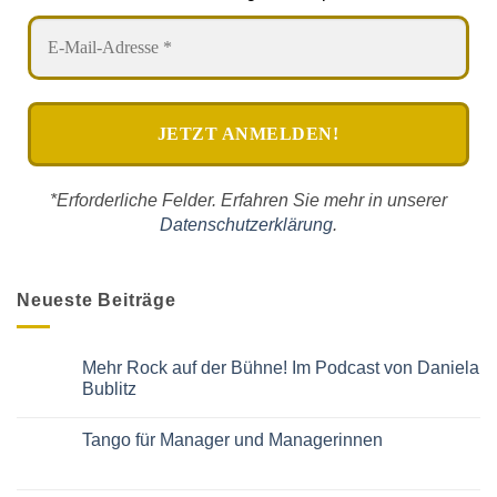
*Erforderliche Felder. Erfahren Sie mehr in unserer
Datenschutzerklärung
.
Neueste Beiträge
Mehr Rock auf der Bühne! Im Podcast von Daniela
Bublitz
Keine
Kommentare
Tango für Manager und Managerinnen
zu
Mehr
Keine
Rock
Kommentare
auf
zu