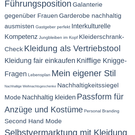
Führungsposition
Galanterie
gegenüber Frauen
Garderobe nachhaltig
Interkulturelle
ausmisten
Gastgeber perfekt
Kompetenz
Kleiderschrank-
Jungbleiben im Kopf
Kleidung als Vertriebstool
Check
Kleidung fair einkaufen
Knifflige Knigge-
Mein eigener Stil
Fragen
Lebensplan
Nachhaltigkeitssiegel
Nachhaltige Weihnachtsgeschenke
Passform für
Nachhaltig kleiden
Mode
Anzüge und Kostüme
Personal Branding
Second Hand Mode
Selbstvermarktung mit Kleidung