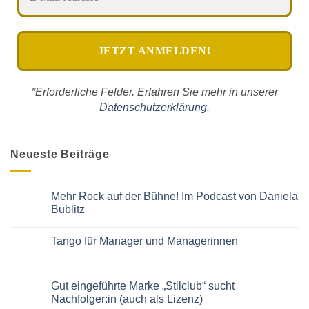
*Erforderliche Felder. Erfahren Sie mehr in unserer
Datenschutzerklärung
.
Neueste Beiträge
Mehr Rock auf der Bühne! Im Podcast von Daniela
Bublitz
Keine
Kommentare
Tango für Manager und Managerinnen
zu
Mehr
Keine
Rock
Kommentare
auf
zu
der
Tango
Gut eingeführte Marke „Stilclub“ sucht
Bühne!
für
Im
Nachfolger:in (auch als Lizenz)
Manager
Podcast
und