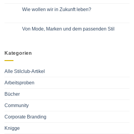
von
Keine
Managerinnen
Daniela
Kommentare
Wie wollen wir in Zukunft leben?
Bublitz
zu
Gut
Keine
eingeführte
Kommentare
Marke
zu
„Stilclub“
Wie
Von Mode, Marken und dem passenden Stil
sucht
wollen
Nachfolger:in
wir
Keine
(auch
in
Kommentare
als
Zukunft
zu
Lizenz)
leben?
Von
Mode,
Kategorien
Marken
und
dem
passenden
Stil
Alle Stilclub-Artikel
Arbeitsproben
Bücher
Community
Corporate Branding
Knigge