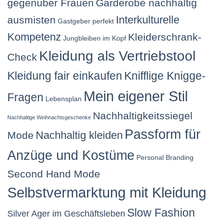
gegenüber Frauen
Garderobe nachhaltig
Interkulturelle
ausmisten
Gastgeber perfekt
Kompetenz
Kleiderschrank-
Jungbleiben im Kopf
Kleidung als Vertriebstool
Check
Kleidung fair einkaufen
Knifflige Knigge-
Mein eigener Stil
Fragen
Lebensplan
Nachhaltigkeitssiegel
Nachhaltige Weihnachtsgeschenke
Passform für
Nachhaltig kleiden
Mode
Anzüge und Kostüme
Personal Branding
Second Hand Mode
Selbstvermarktung mit Kleidung
Slow Fashion
Silver Ager im Geschäftsleben