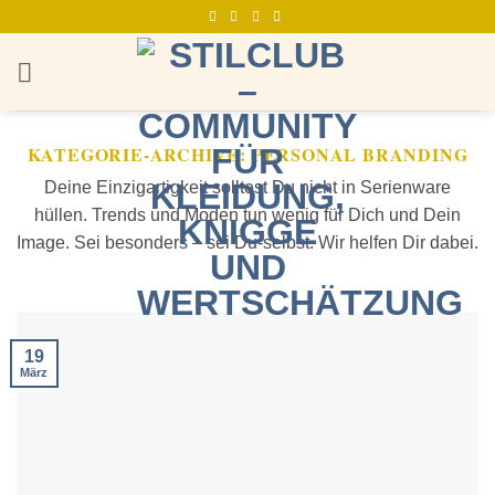
Zum
Inhalt
springen
KATEGORIE-ARCHIVE:
PERSONAL BRANDING
Deine Einzigartigkeit solltest Du nicht in Serienware
hüllen. Trends und Moden tun wenig für Dich und Dein
Image. Sei besonders – sei Du-selbst. Wir helfen Dir dabei.
19
März