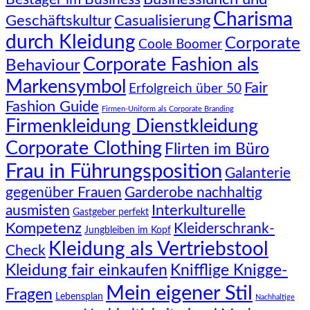
Charisma
Geschäftskultur
Casualisierung
durch Kleidung
Corporate
Coole Boomer
Corporate Fashion als
Behaviour
Markensymbol
Fair
Erfolgreich über 50
Fashion Guide
Firmen-Uniform als Corporate Branding
Firmenkleidung Dienstkleidung
Corporate Clothing
Flirten im Büro
Frau in Führungsposition
Galanterie
gegenüber Frauen
Garderobe nachhaltig
Interkulturelle
ausmisten
Gastgeber perfekt
Kompetenz
Kleiderschrank-
Jungbleiben im Kopf
Kleidung als Vertriebstool
Check
Knifflige Knigge-
Kleidung fair einkaufen
Mein eigener Stil
Fragen
Lebensplan
Nachhaltige