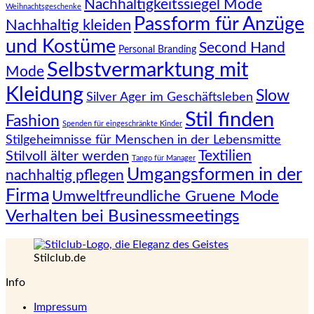
Nachhaltigkeitssiegel Mode
Weihnachtsgeschenke
Passform für Anzüge
Nachhaltig kleiden
und Kostüme
Second Hand
Personal Branding
Selbstvermarktung mit
Mode
Kleidung
Slow
Silver Ager im Geschäftsleben
Stil finden
Fashion
Spenden für eingeschränkte Kinder
Stilgeheimnisse für Menschen in der Lebensmitte
Textilien
Stilvoll älter werden
Tango für Manager
Umgangsformen in der
nachhaltig pflegen
Firma
Umweltfreundliche Gruene Mode
Verhalten bei Businessmeetings
Stilclub.de
Info
Impressum