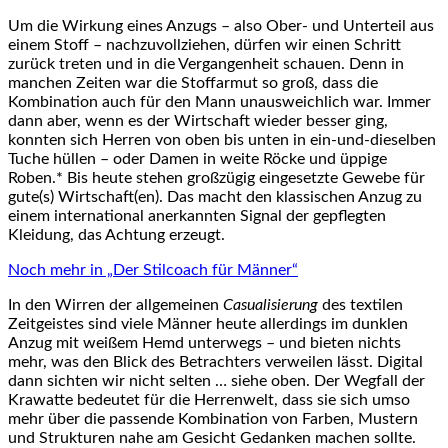
Um die Wirkung eines Anzugs – also Ober- und Unterteil aus
einem Stoff – nachzuvollziehen, dürfen wir einen Schritt
zurück treten und in die Vergangenheit schauen. Denn in
manchen Zeiten war die Stoffarmut so groß, dass die
Kombination auch für den Mann unausweichlich war. Immer
dann aber, wenn es der Wirtschaft wieder besser ging,
konnten sich Herren von oben bis unten in ein-und-dieselben
Tuche hüllen – oder Damen in weite Röcke und üppige
Roben.* Bis heute stehen großzügig eingesetzte Gewebe für
gute(s) Wirtschaft(en). Das macht den klassischen Anzug zu
einem international anerkannten Signal der gepflegten
Kleidung, das Achtung erzeugt.
Noch mehr in „Der Stilcoach für Männer“
In den Wirren der allgemeinen
Casualisierung
des textilen
Zeitgeistes sind viele Männer heute allerdings im dunklen
Anzug mit weißem Hemd unterwegs – und bieten nichts
mehr, was den Blick des Betrachters verweilen lässt. Digital
dann sichten wir nicht selten … siehe oben. Der Wegfall der
Krawatte bedeutet für die Herrenwelt, dass sie sich umso
mehr über die passende Kombination von Farben, Mustern
und Strukturen nahe am Gesicht Gedanken machen sollte.