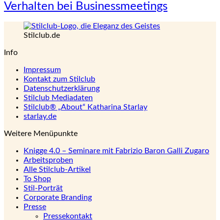
Verhalten bei Businessmeetings
Stilclub.de
Info
Impressum
Kontakt zum Stilclub
Datenschutzerklärung
Stilclub Mediadaten
Stilclub® „About“ Katharina Starlay
starlay.de
Weitere Menüpunkte
Knigge 4.0 – Seminare mit Fabrizio Baron Galli Zugaro
Arbeitsproben
Alle Stilclub-Artikel
To Shop
Stil-Porträt
Corporate Branding
Presse
Pressekontakt