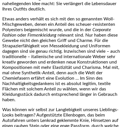
naheliegenden Idee macht: Sie verlängert die Lebensdauer
Ihres Outfits deutlich.
Etwas anders verhält es sich mit den so genannten Woll-
Mischgeweben, denen ein Anteil des scheuer-resistenten
Polyesters beigemischt wurde, und die in der
Corporate
Fashion
oder
Firmenkleidung
relevant sind. Nur haben diese
Gewebe nicht den gleichen Griff und Charme. Für die
Strapazierfähigkeit von Messekleidung und Uniformen
dagegen sind sie genau richtig. Inzwischen sind viele – auch
traditionelle – italienische und internationale Weber sehr
kreativ geworden und erdenken neue Konstruktionen und
Kompositionen mit mehr Elastizität und Charisma. Mal mit,
mal ohne Synthetik-Anteil, denn auch die Welt der
Chemiefasern erfährt eine Evolution … Im Sinn des
Nachhaltigkeitsgedankens ist es absolut legitim, textile
Flächen mit solchem Anteil zu wählen, wenn wir das
Kleidungsstück dadurch entsprechend länger in Gebrauch
haben.
Was können wir selbst zur Langlebigkeit unseres Lieblings-
Looks beitragen? Aufgestützte Ellenbogen, das beim
Autofahren unters Lenkrad geklemmte Knie, Hinsetzen auf
einen rauhen Stein oder eine enge Passform, durch welche