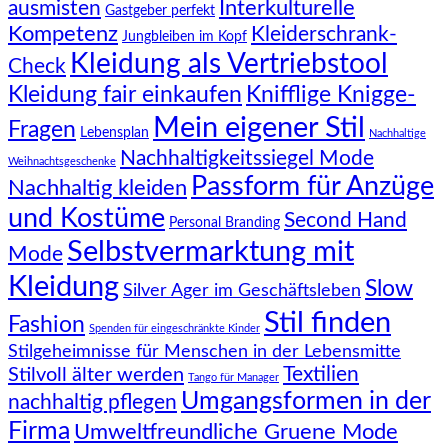
Interkulturelle
ausmisten
Gastgeber perfekt
Kompetenz
Kleiderschrank-
Jungbleiben im Kopf
Kleidung als Vertriebstool
Check
Knifflige Knigge-
Kleidung fair einkaufen
Mein eigener Stil
Fragen
Lebensplan
Nachhaltige
Nachhaltigkeitssiegel Mode
Weihnachtsgeschenke
Passform für Anzüge
Nachhaltig kleiden
und Kostüme
Second Hand
Personal Branding
Selbstvermarktung mit
Mode
Kleidung
Slow
Silver Ager im Geschäftsleben
Stil finden
Fashion
Spenden für eingeschränkte Kinder
Stilgeheimnisse für Menschen in der Lebensmitte
Textilien
Stilvoll älter werden
Tango für Manager
Umgangsformen in der
nachhaltig pflegen
Firma
Umweltfreundliche Gruene Mode