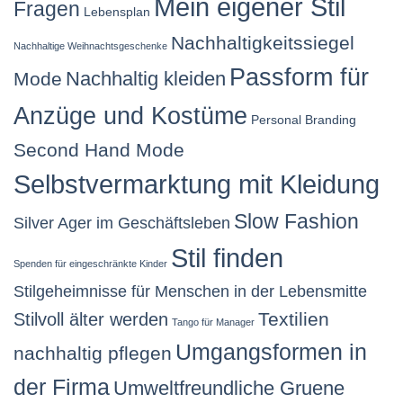
Mein eigener Stil
Fragen
Lebensplan
Nachhaltigkeitssiegel
Nachhaltige Weihnachtsgeschenke
Passform für
Nachhaltig kleiden
Mode
Anzüge und Kostüme
Personal Branding
Second Hand Mode
Selbstvermarktung mit Kleidung
Slow Fashion
Silver Ager im Geschäftsleben
Stil finden
Spenden für eingeschränkte Kinder
Stilgeheimnisse für Menschen in der Lebensmitte
Stilvoll älter werden
Textilien
Tango für Manager
Umgangsformen in
nachhaltig pflegen
der Firma
Umweltfreundliche Gruene