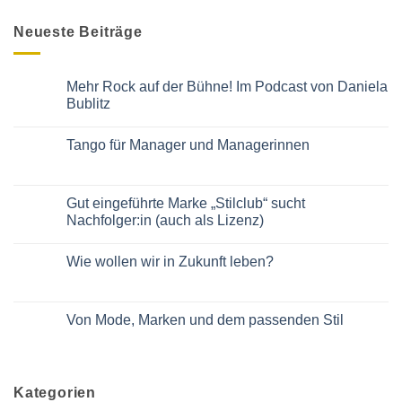
Neueste Beiträge
Mehr Rock auf der Bühne! Im Podcast von Daniela
Bublitz
Keine
Kommentare
Tango für Manager und Managerinnen
zu
Mehr
Keine
Rock
Kommentare
auf
zu
der
Tango
Gut eingeführte Marke „Stilclub“ sucht
Bühne!
für
Im
Nachfolger:in (auch als Lizenz)
Manager
Podcast
und
von
Keine
Managerinnen
Daniela
Kommentare
Wie wollen wir in Zukunft leben?
Bublitz
zu
Gut
Keine
eingeführte
Kommentare
Marke
zu
„Stilclub“
Wie
Von Mode, Marken und dem passenden Stil
sucht
wollen
Nachfolger:in
wir
Keine
(auch
in
Kommentare
als
Zukunft
zu
Lizenz)
leben?
Von
Mode,
Kategorien
Marken