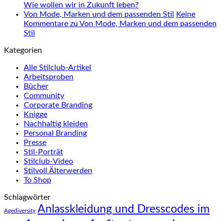
Wie wollen wir in Zukunft leben?
Von Mode, Marken und dem passenden Stil
Keine
Kommentare
zu Von Mode, Marken und dem passenden
Stil
Kategorien
Alle Stilclub-Artikel
Arbeitsproben
Bücher
Community
Corporate Branding
Knigge
Nachhaltig kleiden
Personal Branding
Presse
Stil-Porträt
Stilclub-Video
Stilvoll Älterwerden
To Shop
Schlagwörter
Anlasskleidung und Dresscodes im
Agediversity