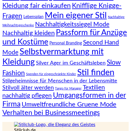
Knifflige Knigge-
Kleidung fair einkaufen
Mein eigener Stil
Fragen
Lebensplan
Nachhaltige
Nachhaltigkeitssiegel Mode
Weihnachtsgeschenke
Passform für Anzüge
Nachhaltig kleiden
und Kostüme
Second Hand
Personal Branding
Selbstvermarktung mit
Mode
Kleidung
Slow
Silver Ager im Geschäftsleben
Stil finden
Fashion
Spenden für eingeschränkte Kinder
Stilgeheimnisse für Menschen in der Lebensmitte
Textilien
Stilvoll älter werden
Tango für Manager
Umgangsformen in der
nachhaltig pflegen
Firma
Umweltfreundliche Gruene Mode
Verhalten bei Businessmeetings
Stilclub.de