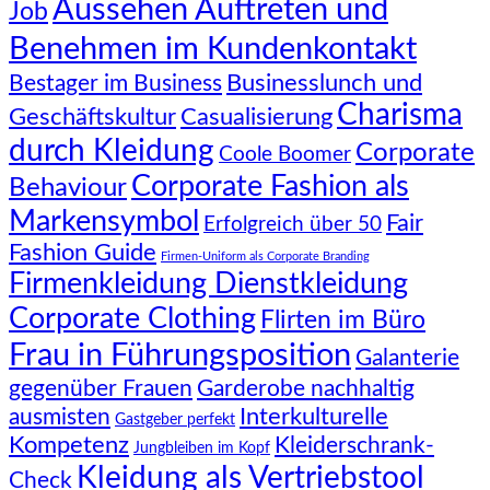
Aussehen Auftreten und
Job
Benehmen im Kundenkontakt
Businesslunch und
Bestager im Business
Charisma
Geschäftskultur
Casualisierung
durch Kleidung
Corporate
Coole Boomer
Corporate Fashion als
Behaviour
Markensymbol
Fair
Erfolgreich über 50
Fashion Guide
Firmen-Uniform als Corporate Branding
Firmenkleidung Dienstkleidung
Corporate Clothing
Flirten im Büro
Frau in Führungsposition
Galanterie
gegenüber Frauen
Garderobe nachhaltig
Interkulturelle
ausmisten
Gastgeber perfekt
Kompetenz
Kleiderschrank-
Jungbleiben im Kopf
Kleidung als Vertriebstool
Check