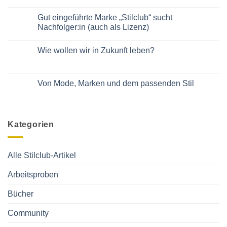
Kommentare
auf
zu
der
Tango
Gut eingeführte Marke „Stilclub“ sucht
Bühne!
für
Im
Nachfolger:in (auch als Lizenz)
Manager
Podcast
und
von
Keine
Managerinnen
Daniela
Kommentare
Wie wollen wir in Zukunft leben?
Bublitz
zu
Gut
Keine
eingeführte
Kommentare
Marke
zu
„Stilclub“
Wie
Von Mode, Marken und dem passenden Stil
sucht
wollen
Nachfolger:in
wir
Keine
(auch
in
Kommentare
als
Zukunft
zu
Lizenz)
leben?
Von
Mode,
Kategorien
Marken
und
dem
passenden
Stil
Alle Stilclub-Artikel
Arbeitsproben
Bücher
Community