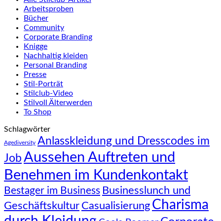
Arbeitsproben
Bücher
Community
Corporate Branding
Knigge
Nachhaltig kleiden
Personal Branding
Presse
Stil-Porträt
Stilclub-Video
Stilvoll Älterwerden
To Shop
Schlagwörter
Anlasskleidung und Dresscodes im
Agediversity
Aussehen Auftreten und
Job
Benehmen im Kundenkontakt
Businesslunch und
Bestager im Business
Charisma
Geschäftskultur
Casualisierung