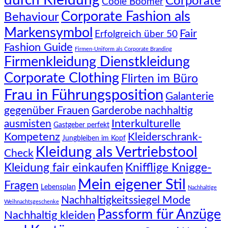
durch Kleidung
Corporate
Coole Boomer
Corporate Fashion als
Behaviour
Markensymbol
Fair
Erfolgreich über 50
Fashion Guide
Firmen-Uniform als Corporate Branding
Firmenkleidung Dienstkleidung
Corporate Clothing
Flirten im Büro
Frau in Führungsposition
Galanterie
gegenüber Frauen
Garderobe nachhaltig
Interkulturelle
ausmisten
Gastgeber perfekt
Kompetenz
Kleiderschrank-
Jungbleiben im Kopf
Kleidung als Vertriebstool
Check
Knifflige Knigge-
Kleidung fair einkaufen
Mein eigener Stil
Fragen
Lebensplan
Nachhaltige
Nachhaltigkeitssiegel Mode
Weihnachtsgeschenke
Passform für Anzüge
Nachhaltig kleiden