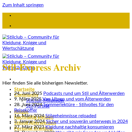
Zum Inhalt springen
Stil-Express Archiv
Hier finden Sie alle bisherigen Newsletter.
Startseite
24. Juni 2025
Podcasts rund um Stil und Älterwerden
Community
9. März 2025
Von Uhren und vom Älterwerden
Stilclub-Mitglieder
28. Juni 2024
Sommerlektüre - Stilvolles für den
Stil-Porträt
Reisekoffer
Knigge
16. März 2024
Stilgeheimnisse reloaded
Nachhaltig kleiden
3. Januar 2024
Sicher und souverän unterwegs in 2024
Stilvoll Älterwerden
27. März 2023
Kleidung nachhaltig konsumieren
Personal Branding