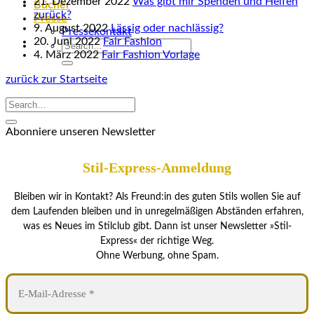
21. Dezember 2022
Was gibt mir Spenden und Helfen
Bücher
zurück?
Presse
9. August 2022
Lässig oder nachlässig?
Pressekontakt
20. Juni 2022
Fair Fashion
4. März 2022
Fair Fashion Vorlage
zurück zur Startseite
Abonniere unseren Newsletter
Stil-Express-Anmeldung
Bleiben wir in Kontakt? Als Freund:in des guten Stils wollen Sie auf
dem Laufenden bleiben und in unregelmäßigen Abständen erfahren,
was es Neues im Stilclub gibt. Dann ist unser Newsletter »Stil-
Express« der richtige Weg.
Ohne Werbung, ohne Spam.