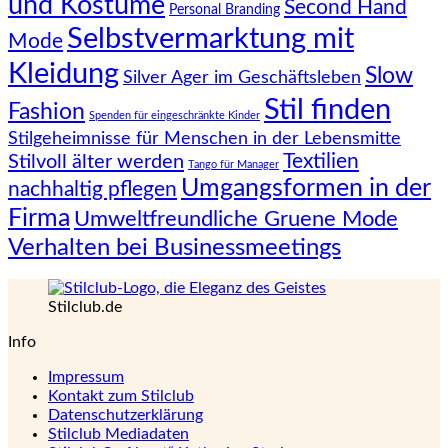
und Kostüme
Second Hand
Personal Branding
Selbstvermarktung mit
Mode
Kleidung
Slow
Silver Ager im Geschäftsleben
Stil finden
Fashion
Spenden für eingeschränkte Kinder
Stilgeheimnisse für Menschen in der Lebensmitte
Textilien
Stilvoll älter werden
Tango für Manager
Umgangsformen in der
nachhaltig pflegen
Firma
Umweltfreundliche Gruene Mode
Verhalten bei Businessmeetings
Stilclub.de
Info
Impressum
Kontakt zum Stilclub
Datenschutzerklärung
Stilclub Mediadaten