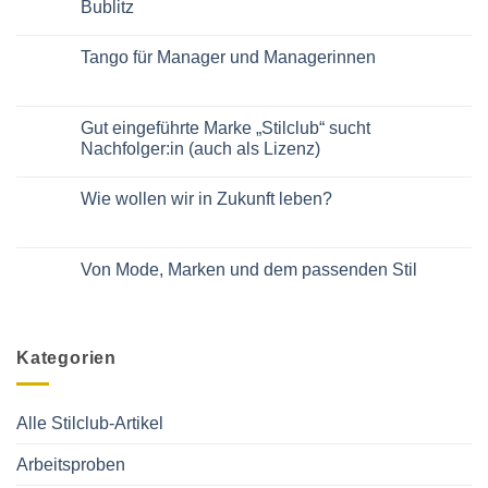
Bublitz
Keine
Kommentare
Tango für Manager und Managerinnen
zu
Mehr
Keine
Rock
Kommentare
auf
zu
der
Tango
Gut eingeführte Marke „Stilclub“ sucht
Bühne!
für
Im
Nachfolger:in (auch als Lizenz)
Manager
Podcast
und
von
Keine
Managerinnen
Daniela
Kommentare
Wie wollen wir in Zukunft leben?
Bublitz
zu
Gut
Keine
eingeführte
Kommentare
Marke
zu
„Stilclub“
Wie
Von Mode, Marken und dem passenden Stil
sucht
wollen
Nachfolger:in
wir
Keine
(auch
in
Kommentare
als
Zukunft
zu
Lizenz)
leben?
Von
Mode,
Kategorien
Marken
und
dem
passenden
Stil
Alle Stilclub-Artikel
Arbeitsproben