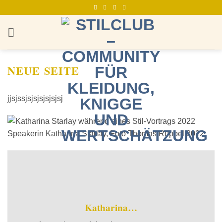
Zum
Inhalt
springen
NEUE SEITE
jjsjssjsjsjsjsjsjsj
Speakerin Katharina Starlay, Foto Thomas Ruppel 2022
Katharina…