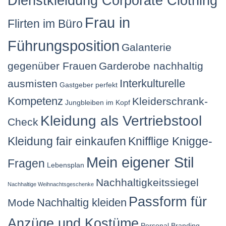
Dienstkleidung Corporate Clothing
Frau in
Flirten im Büro
Führungsposition
Galanterie
gegenüber Frauen
Garderobe nachhaltig
Interkulturelle
ausmisten
Gastgeber perfekt
Kompetenz
Kleiderschrank-
Jungbleiben im Kopf
Kleidung als Vertriebstool
Check
Kleidung fair einkaufen
Knifflige Knigge-
Mein eigener Stil
Fragen
Lebensplan
Nachhaltigkeitssiegel
Nachhaltige Weihnachtsgeschenke
Passform für
Nachhaltig kleiden
Mode
Anzüge und Kostüme
Personal Branding