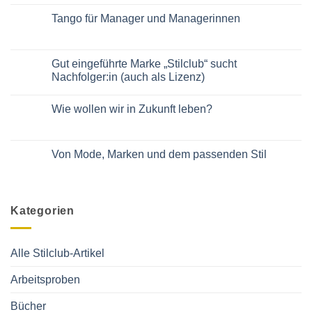
Keine
Kommentare
Tango für Manager und Managerinnen
zu
Mehr
Keine
Rock
Kommentare
auf
zu
der
Tango
Gut eingeführte Marke „Stilclub“ sucht
Bühne!
für
Im
Nachfolger:in (auch als Lizenz)
Manager
Podcast
und
von
Keine
Managerinnen
Daniela
Kommentare
Wie wollen wir in Zukunft leben?
Bublitz
zu
Gut
Keine
eingeführte
Kommentare
Marke
zu
„Stilclub“
Wie
Von Mode, Marken und dem passenden Stil
sucht
wollen
Nachfolger:in
wir
Keine
(auch
in
Kommentare
als
Zukunft
zu
Lizenz)
leben?
Von
Mode,
Kategorien
Marken
und
dem
passenden
Stil
Alle Stilclub-Artikel
Arbeitsproben
Bücher