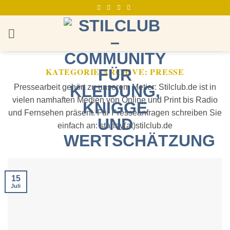
Zum
Inhalt
springen
KATEGORIE-ARCHIVE:
PRESSE
Pressearbeit gehört zu unserem Metier: Stilclub.de ist in
vielen namhaften Medien von Online und Print bis Radio
und Fernsehen präsent. Für Presseanfragen schreiben Sie
einfach an: starlay(at)stilclub.de
15
Juli