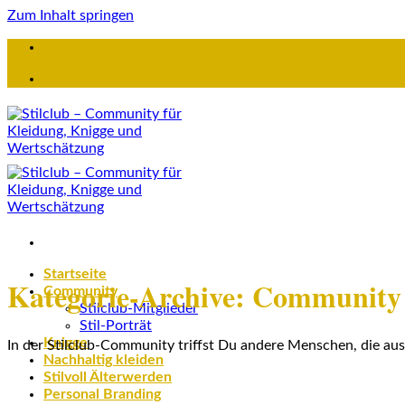
Zum Inhalt springen
Startseite
Kategorie-Archive:
Community
Community
Stilclub-Mitglieder
Stil-Porträt
Knigge
In der Stilclub-Community triffst Du andere Menschen, die a
Nachhaltig kleiden
Stilvoll Älterwerden
Personal Branding