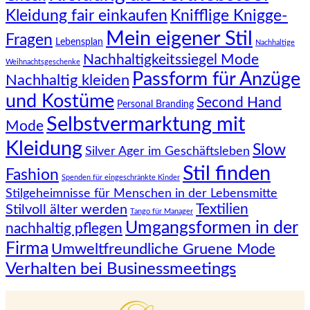
Knifflige Knigge-
Kleidung fair einkaufen
Mein eigener Stil
Fragen
Lebensplan
Nachhaltige
Nachhaltigkeitssiegel Mode
Weihnachtsgeschenke
Passform für Anzüge
Nachhaltig kleiden
und Kostüme
Second Hand
Personal Branding
Selbstvermarktung mit
Mode
Kleidung
Slow
Silver Ager im Geschäftsleben
Stil finden
Fashion
Spenden für eingeschränkte Kinder
Stilgeheimnisse für Menschen in der Lebensmitte
Textilien
Stilvoll älter werden
Tango für Manager
Umgangsformen in der
nachhaltig pflegen
Firma
Umweltfreundliche Gruene Mode
Verhalten bei Businessmeetings