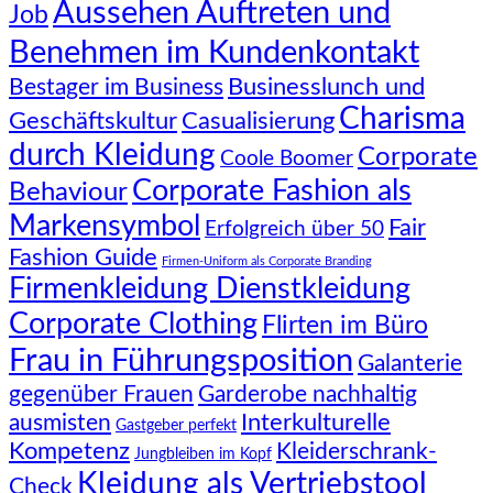
Aussehen Auftreten und
Job
Benehmen im Kundenkontakt
Businesslunch und
Bestager im Business
Charisma
Geschäftskultur
Casualisierung
durch Kleidung
Corporate
Coole Boomer
Corporate Fashion als
Behaviour
Markensymbol
Fair
Erfolgreich über 50
Fashion Guide
Firmen-Uniform als Corporate Branding
Firmenkleidung Dienstkleidung
Corporate Clothing
Flirten im Büro
Frau in Führungsposition
Galanterie
gegenüber Frauen
Garderobe nachhaltig
Interkulturelle
ausmisten
Gastgeber perfekt
Kompetenz
Kleiderschrank-
Jungbleiben im Kopf
Kleidung als Vertriebstool
Check