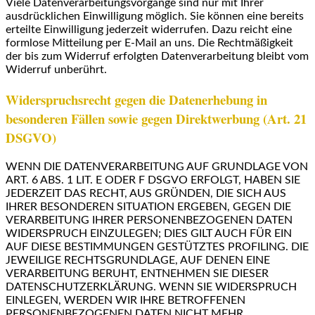
Viele Datenverarbeitungsvorgänge sind nur mit Ihrer
ausdrücklichen Einwilligung möglich. Sie können eine bereits
erteilte Einwilligung jederzeit widerrufen. Dazu reicht eine
formlose Mitteilung per E-Mail an uns. Die Rechtmäßigkeit
der bis zum Widerruf erfolgten Datenverarbeitung bleibt vom
Widerruf unberührt.
Widerspruchsrecht gegen die Datenerhebung in
besonderen Fällen sowie gegen Direktwerbung (Art. 21
DSGVO)
WENN DIE DATENVERARBEITUNG AUF GRUNDLAGE VON
ART. 6 ABS. 1 LIT. E ODER F DSGVO ERFOLGT, HABEN SIE
JEDERZEIT DAS RECHT, AUS GRÜNDEN, DIE SICH AUS
IHRER BESONDEREN SITUATION ERGEBEN, GEGEN DIE
VERARBEITUNG IHRER PERSONENBEZOGENEN DATEN
WIDERSPRUCH EINZULEGEN; DIES GILT AUCH FÜR EIN
AUF DIESE BESTIMMUNGEN GESTÜTZTES PROFILING. DIE
JEWEILIGE RECHTSGRUNDLAGE, AUF DENEN EINE
VERARBEITUNG BERUHT, ENTNEHMEN SIE DIESER
DATENSCHUTZERKLÄRUNG. WENN SIE WIDERSPRUCH
EINLEGEN, WERDEN WIR IHRE BETROFFENEN
PERSONENBEZOGENEN DATEN NICHT MEHR