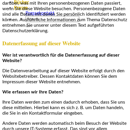
Bücher
darüber, was mit Ihren personenbezogenen Daten passiert,
Presse
wenn Sie diese Website besuchen. Personenbezogene Daten
Pressekontakt
sind alle Daten, mit denen Sie persönlich identifiziert werden
können. Ausführliche Informationen zum Thema Datenschutz
entnehmen Sie unserer unter diesem Text aufgeführten
Datenschutzerklärung.
Datenerfassung auf dieser Website
Wer ist verantwortlich für die Datenerfassung auf dieser
Website?
Die Datenverarbeitung auf dieser Website erfolgt durch den
Websitebetreiber. Dessen Kontaktdaten können Sie dem
Impressum dieser Website entnehmen.
Wie erfassen wir Ihre Daten?
Ihre Daten werden zum einen dadurch erhoben, dass Sie uns
diese mitteilen. Hierbei kann es sich z. B. um Daten handeln,
die Sie in ein Kontaktformular eingeben.
Andere Daten werden automatisch beim Besuch der Website
durch unsere IT-Systeme erfasst. Das sind vor allem