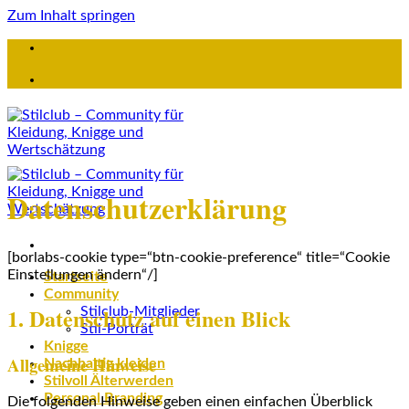
Zum Inhalt springen
Datenschutzerklärung
[borlabs-cookie type=“btn-cookie-preference“ title=“Cookie
Einstellungen ändern“/]
Startseite
Community
1. Datenschutz auf einen Blick
Stilclub-Mitglieder
Stil-Porträt
Knigge
Allgemeine Hinweise
Nachhaltig kleiden
Stilvoll Älterwerden
Personal Branding
Die folgenden Hinweise geben einen einfachen Überblick